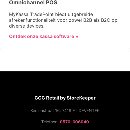
Omnichannel POS
MyKassa TradePoint biedt uitgebreide
afrekenfunctionaliteit voor zowel B2B als B2C op
diverse devices.
Ontdek onze kassa software »
CCG Retail by StoreKeeper
Keulenstraat 16, 7418 ET DEVENTER
Telefoon:
0570-606040